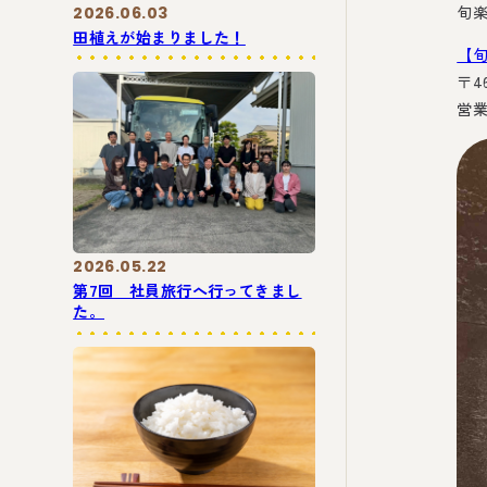
旬
2026.06.03
田植えが始まりました！
【
〒4
営業
2026.05.22
第7回 社員旅行へ行ってきまし
た。