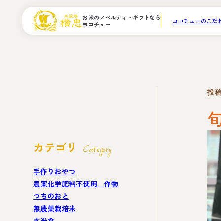
お米のノベルティ・ギフトなら
ヨコチューのこだ
ヨコチュー
品質管理体
法
投稿
カテゴリ
Category
手作りおやつ
農薬化学肥料不使用 作物
つちのおと
無農薬栽培米
玄米食