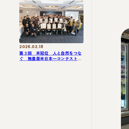
2026.02.18
第３回 米冠位 人と自然をつな
ぐ 無農薬米日本一コンテスト決
勝大会