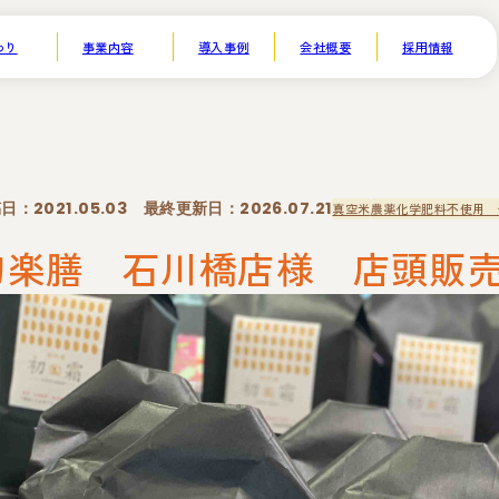
わり
事業内容
導入事例
会社概要
採用情報
制
人向けお米ノベルティ・ ギフト事業
生産者支援・土づくり事業
日：2021.05.03 最終更新日：2026.07.21
真空米
農薬化学肥料不使用 
米卸売事業
旬楽膳 石川橋店様 店頭販
商品企画事業
無農薬米日本一コンテスト