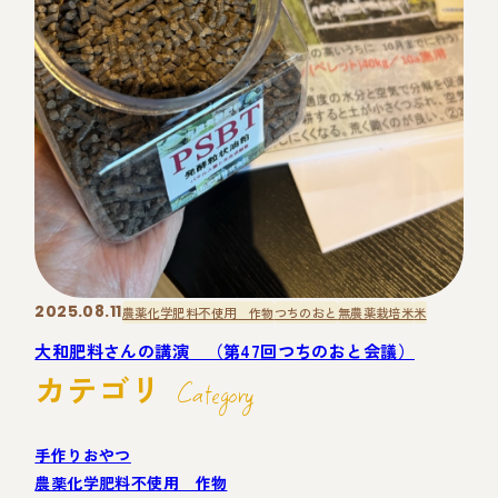
2025.08.11
農薬化学肥料不使用 作物
つちのおと
無農薬栽培米
米
大和肥料さんの講演 （第47回つちのおと会議）
カテゴリ
Category
手作りおやつ
農薬化学肥料不使用 作物