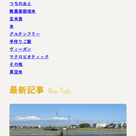
つちのおと
無農薬栽培米
玄米食
米
グルテンフリー
手作りご飯
ヴィーガン
マクロビオティック
その他
真空米
最新記事
New Posts