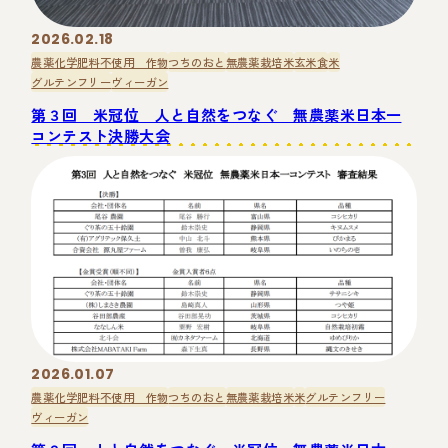
2026.02.18
農薬化学肥料不使用 作物
つちのおと
無農薬栽培米
玄米食
米
グルテンフリー
ヴィーガン
第３回 米冠位 人と自然をつなぐ 無農薬米日本一
コンテスト決勝大会
2026.01.07
農薬化学肥料不使用 作物
つちのおと
無農薬栽培米
米
グルテンフリー
ヴィーガン