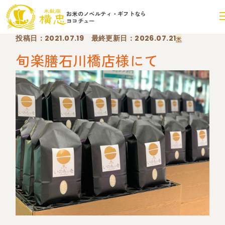
お米のノベルティ・ギフトなら
ヨコチュー
投稿日：2021.07.19 最終更新日：2026.07.21
米
旬楽膳石川橋店様にて
ヨコチューのこだわり
ヨコチューのこだわり
品質管理体制
品質管理体制
事業内容
事業内容
法人向けお米ノベルティ・ ギフト事業
法人向けお米ノベルティ・ ギフト事業
導入事例
導入事例
生産者支援・土づくり事業
生産者支援・土づくり事業
会社概要
会社概要
米卸売事業
米卸売事業
商品企画事業
商品企画事業
採用情報
採用情報
無農薬米日本一コンテスト
無農薬米日本一コンテスト
オンライン
お問合せ