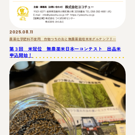
2025.08.11
農薬化学肥料不使用 作物
つちのおと
無農薬栽培米
米
グルテンフリー
第３回 米冠位 無農薬米日本一コンテスト 出品米
申込開始！