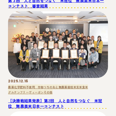
第３回 人と自然をつなぐ 米冠位 無農薬米日本一
コンテスト 審査結果
2025.12.16
農薬化学肥料不使用 作物
つちのおと
無農薬栽培米
玄米食
米
グルテンフリー
ヴィーガン
その他
【決勝戦結果発表】第2回 人と自然をつなぐ 米冠
位 無農薬米日本一コンテスト