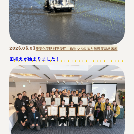
2026.06.03
農薬化学肥料不使用 作物
つちのおと
無農薬栽培米
米
田植えが始まりました！